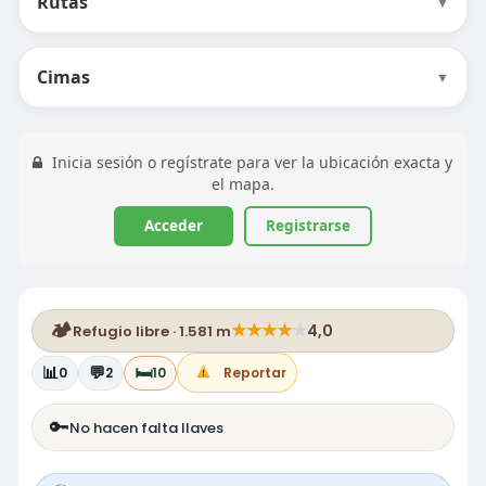
Rutas
▼
Cimas
▼
Inicia sesión o regístrate para ver la ubicación exacta y
el mapa.
Acceder
Registrarse
🏕️
★
★
★
★
★
4,0
Refugio libre · 1.581 m
📊
💬
🛏️
0
2
10
Reportar
🔑
No hacen falta llaves