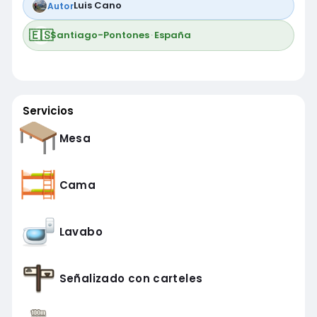
Luis Cano
Autor
🇪🇸
Santiago-Pontones
·
España
Servicios
Mesa
Cama
Lavabo
Señalizado con carteles