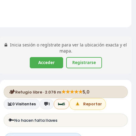
Inicia sesión o regístrate para ver la ubicación exacta y el
mapa.
Acceder
Registrarse
🏕️
★
★
★
★
★
5,0
Refugio libre · 2.076 m
📊
💬
🛏️
0
Visitantes
1
6
Reportar
🔑
No hacen falta llaves