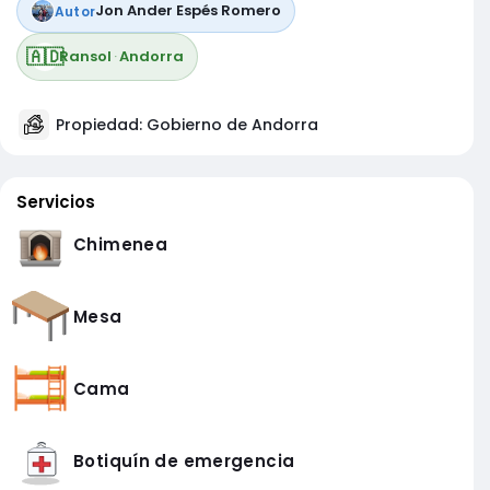
Jon Ander Espés Romero
Autor
🇦🇩
Ransol
·
Andorra
Propiedad: Gobierno de Andorra
Servicios
Chimenea
Mesa
Cama
Botiquín de emergencia