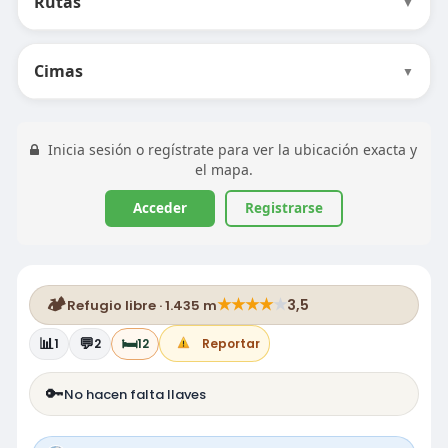
Rutas
▼
Cimas
▼
Inicia sesión o regístrate para ver la ubicación exacta y
el mapa.
Acceder
Registrarse
🏕️
★
★
★
★
★
3,5
Refugio libre · 1.435 m
📊
💬
🛏️
1
2
12
Reportar
🔑
No hacen falta llaves