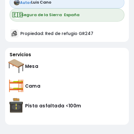
Luis Cano
Autor
🇪🇸
Segura de la Sierra
·
España
Propiedad: Red de refugio GR247
Servicios
Mesa
Cama
Pista asfaltada <100m