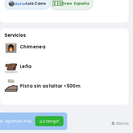
🇪🇸
Luis Cano
Orea
·
España
Autor
Servicios
Chimenea
Leña
Pista sin asfaltar <500m
eb.
Aprende más
¡Lo tengo!
Idioma
ás información