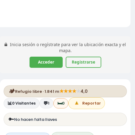
Inicia sesión o regístrate para ver la ubicación exacta y el
mapa.
Acceder
Registrarse
🏕️
★
★
★
★
★
4,0
Refugio libre · 1.841 m
📊
💬
🛏️
0
Visitantes
1
0
Reportar
🔑
No hacen falta llaves