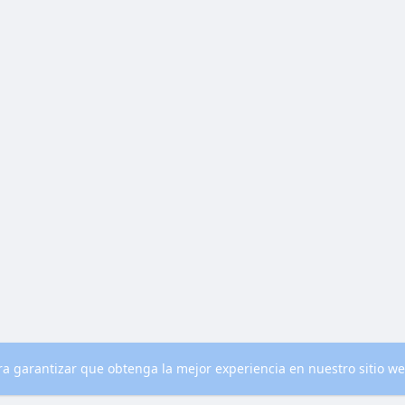
para garantizar que obtenga la mejor experiencia en nuestro sitio w
nocenos
Contacto
Política de privacidad
Condiciones de uso
Blog
M