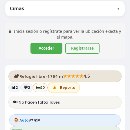
Cimas
▼
Inicia sesión o regístrate para ver la ubicación exacta y
el mapa.
Acceder
Registrarse
🏕️
★
★
★
★
★
4,5
Refugio libre · 1.764 m
📊
💬
🛏️
2
2
20
Reportar
🔑
No hacen falta llaves
rflgo
Autor