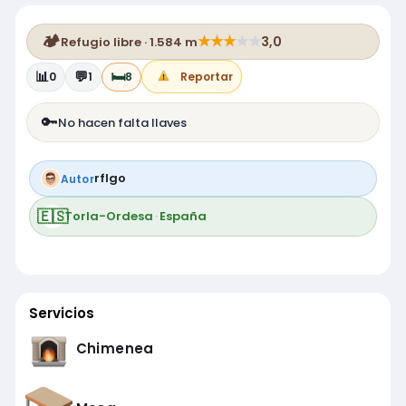
🏕️
★
★
★
★
★
3,0
Refugio libre · 1.584 m
📊
💬
🛏️
0
1
8
Reportar
🔑
No hacen falta llaves
rflgo
Autor
🇪🇸
Torla-Ordesa
·
España
Servicios
Chimenea