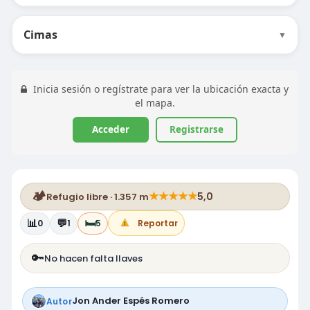
Cimas
▼
Inicia sesión o regístrate para ver la ubicación exacta y
el mapa.
Acceder
Registrarse
🏕️
★
★
★
★
★
5,0
Refugio libre · 1.357 m
📊
💬
🛏️
0
1
5
Reportar
🔑
No hacen falta llaves
Jon Ander Espés Romero
Autor