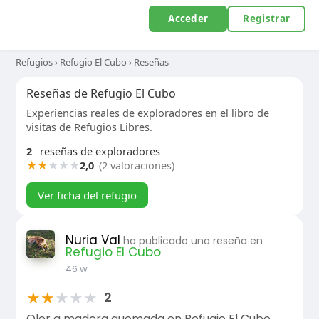
Acceder
Registrar
Refugios
›
Refugio El Cubo
›
Reseñas
Reseñas de Refugio El Cubo
Experiencias reales de exploradores en el libro de
visitas de Refugios Libres.
2
reseñas de exploradores
★
★
★
★
★
2,0
(2 valoraciones)
Ver ficha del refugio
Nuria Val
ha publicado una reseña en
Refugio El Cubo
46 w
★
★
★
★
★
2
Olor a madera quemada en Refugio El Cubo