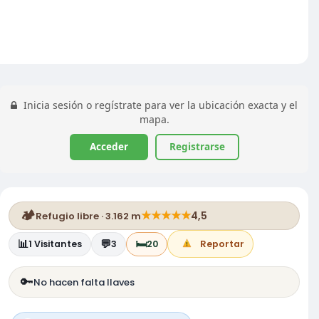
Inicia sesión o regístrate para ver la ubicación exacta y el
mapa.
Acceder
Registrarse
🏕️
★
★
★
★
★
4,5
Refugio libre · 3.162 m
📊
💬
🛏️
1
Visitantes
3
20
Reportar
🔑
No hacen falta llaves