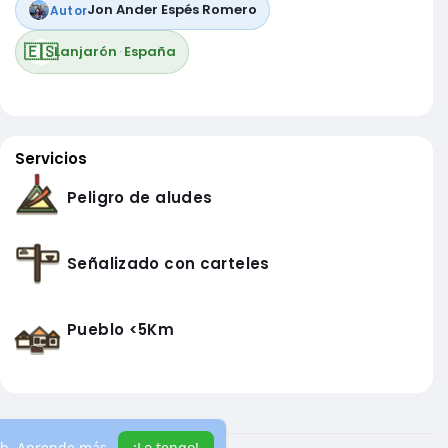
Jon Ander Espés Romero
Autor
🇪🇸
Lanjarón
·
España
Servicios
Peligro de aludes
Señalizado con carteles
Pueblo <5Km
eb.
Aprende más
¡Lo tengo!