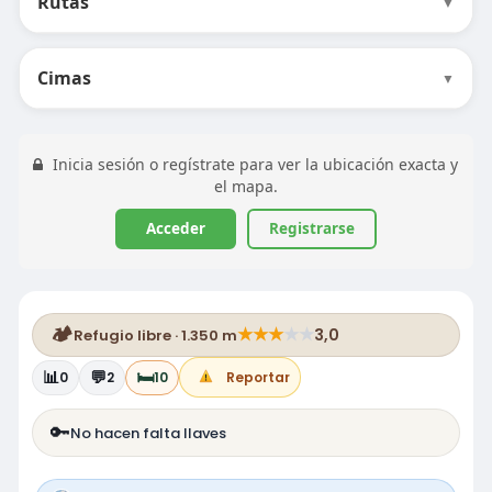
Rutas
▼
Cimas
▼
Inicia sesión o regístrate para ver la ubicación exacta y
el mapa.
Acceder
Registrarse
🏕️
★
★
★
★
★
3,0
Refugio libre · 1.350 m
📊
💬
🛏️
0
2
10
Reportar
🔑
No hacen falta llaves