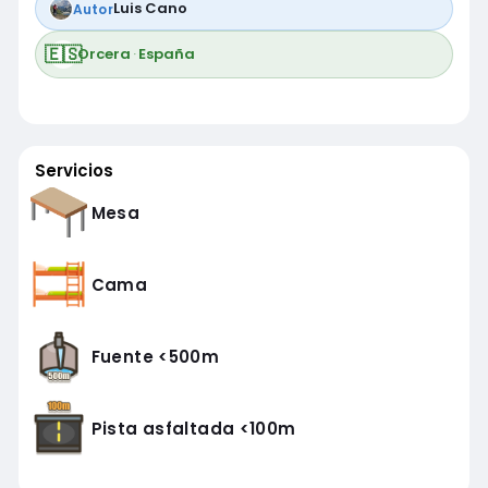
Luis Cano
Autor
🇪🇸
Orcera
·
España
Servicios
Mesa
Cama
Fuente <500m
Pista asfaltada <100m