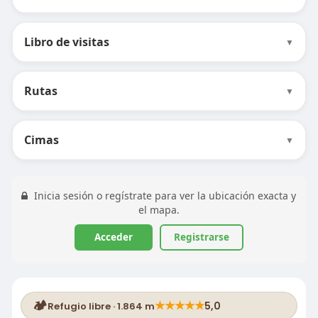
Libro de visitas
▼
Rutas
▼
Cimas
▼
Inicia sesión o regístrate para ver la ubicación exacta y
el mapa.
Acceder
Registrarse
🏕️
★
★
★
★
★
5,0
Refugio libre · 1.864 m