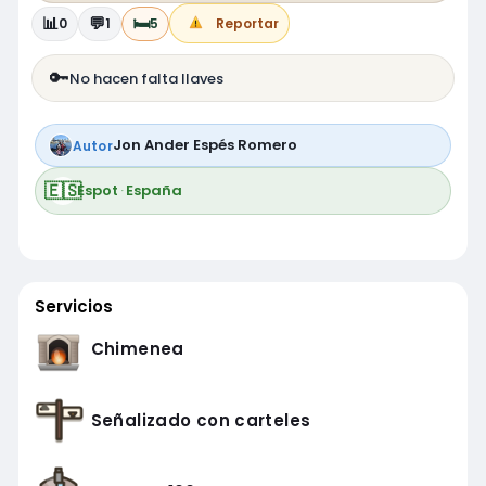
📊
💬
🛏️
0
1
5
Reportar
🔑
No hacen falta llaves
Jon Ander Espés Romero
Autor
🇪🇸
Espot
·
España
Servicios
Chimenea
Señalizado con carteles