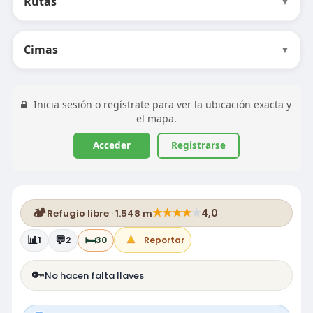
Rutas
▼
Cimas
▼
Inicia sesión o regístrate para ver la ubicación exacta y
el mapa.
Acceder
Registrarse
🏕️
★
★
★
★
★
4,0
Refugio libre · 1.548 m
📊
💬
🛏️
1
2
30
Reportar
🔑
No hacen falta llaves