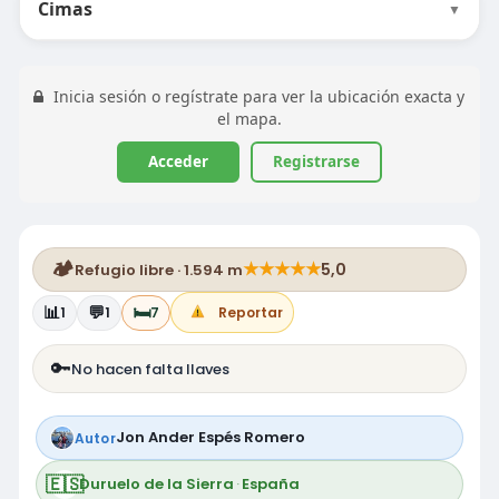
Cimas
▼
Inicia sesión o regístrate para ver la ubicación exacta y
el mapa.
Acceder
Registrarse
🏕️
★
★
★
★
★
5,0
Refugio libre · 1.594 m
📊
💬
🛏️
1
1
7
Reportar
🔑
No hacen falta llaves
Jon Ander Espés Romero
Autor
🇪🇸
Duruelo de la Sierra
·
España