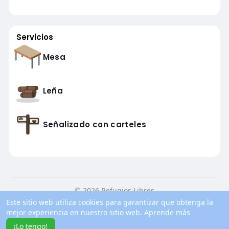
Servicios
Mesa
Leña
Señalizado con carteles
© 2026 Refugios Libres
Este sitio web utiliza cookies para garantizar que obtenga la
Inicio
Conocenos
Contacto
Política de privacidad
mejor experiencia en nuestro sitio web.
Aprende más
Condiciones de uso
Blog
Más información
¡Lo tengo!