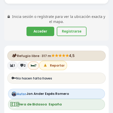
Inicia sesión o regístrate para ver la ubicación exacta y
el mapa.
Acceder
Registrarse
🏕️
★
★
★
★
★
4,5
Refugio libre · 317 m
📊
💬
🛏️
1
2
7
Reportar
🔑
No hacen falta llaves
Jon Ander Espés Romero
Autor
🇪🇸
Vera de Bidasoa
·
España