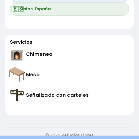
🇪🇸
Ibias
·
España
Servicios
Chimenea
Mesa
Señalizado con carteles
© 2026 Refugios Libres