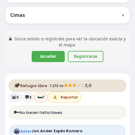
Cimas
▼
Inicia sesión o regístrate para ver la ubicación exacta y
el mapa.
Acceder
Registrarse
🏕️
★
★
★
★
★
3,0
Refugio libre · 1.213 m
📊
💬
🛏️
0
2
7
Reportar
🔑
No hacen falta llaves
Jon Ander Espés Romero
Autor