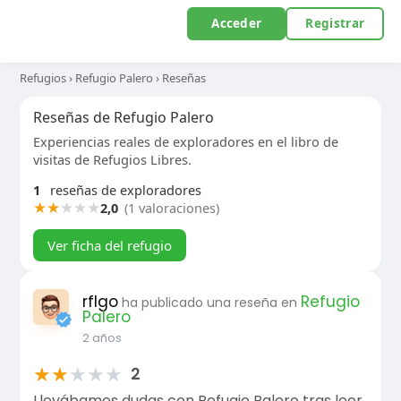
Acceder
Registrar
Refugios
›
Refugio Palero
›
Reseñas
Reseñas de Refugio Palero
Experiencias reales de exploradores en el libro de
visitas de Refugios Libres.
1
reseñas de exploradores
★
★
★
★
★
2,0
(1 valoraciones)
Ver ficha del refugio
rflgo
Refugio
ha publicado una reseña en
Palero
2 años
★
★
★
★
★
2
Llevábamos dudas con Refugio Palero tras leer