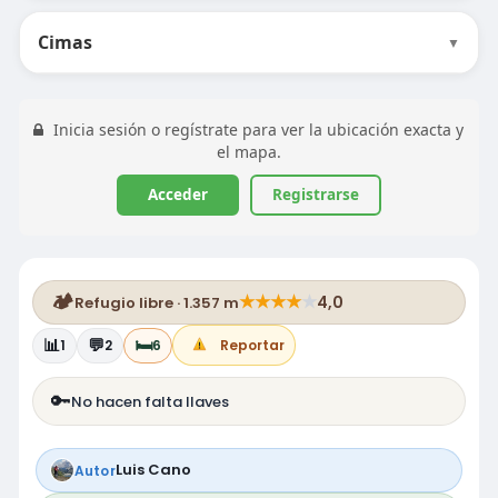
Cimas
▼
Inicia sesión o regístrate para ver la ubicación exacta y
el mapa.
Acceder
Registrarse
🏕️
★
★
★
★
★
4,0
Refugio libre · 1.357 m
📊
💬
🛏️
1
2
6
Reportar
🔑
No hacen falta llaves
Luis Cano
Autor