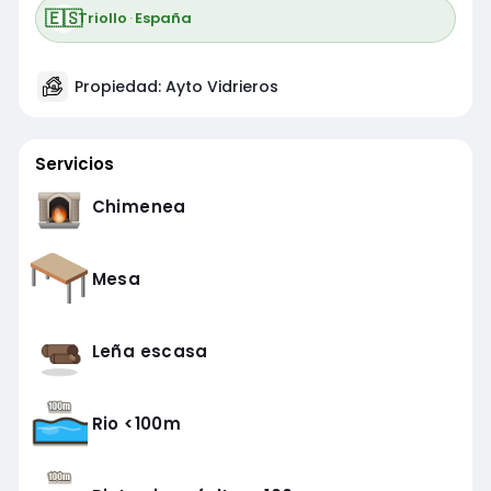
🇪🇸
Triollo
·
España
Propiedad: Ayto Vidrieros
Servicios
Chimenea
Mesa
Leña escasa
Rio <100m