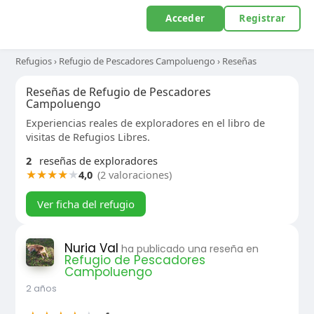
Acceder
Registrar
Refugios
›
Refugio de Pescadores Campoluengo
›
Reseñas
Reseñas de Refugio de Pescadores
Campoluengo
Experiencias reales de exploradores en el libro de
visitas de Refugios Libres.
2
reseñas de exploradores
★
★
★
★
★
4,0
(2 valoraciones)
Ver ficha del refugio
Nuria Val
ha publicado una reseña en
Refugio de Pescadores
Campoluengo
2 años