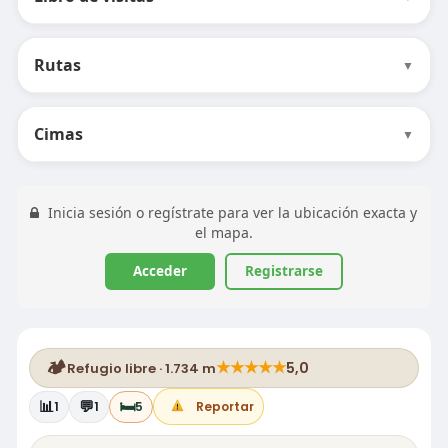
Rutas
▼
Cimas
▼
Inicia sesión o regístrate para ver la ubicación exacta y
el mapa.
Acceder
Registrarse
🏕️
★
★
★
★
★
5,0
Refugio libre · 1.734 m
📊
💬
🛏️
1
1
5
Reportar