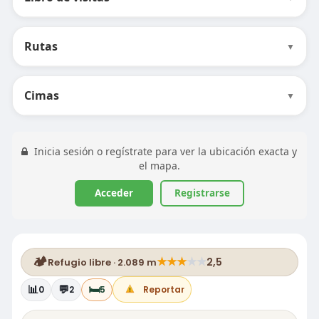
Rutas
▼
Cimas
▼
Inicia sesión o regístrate para ver la ubicación exacta y
el mapa.
Acceder
Registrarse
🏕️
★
★
★
★
★
2,5
Refugio libre · 2.089 m
📊
💬
🛏️
0
2
5
Reportar