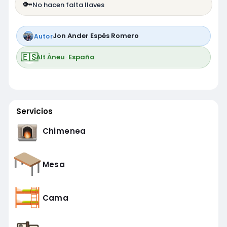
🔑
No hacen falta llaves
Jon Ander Espés Romero
Autor
🇪🇸
Alt Àneu
·
España
Servicios
Chimenea
Mesa
Cama