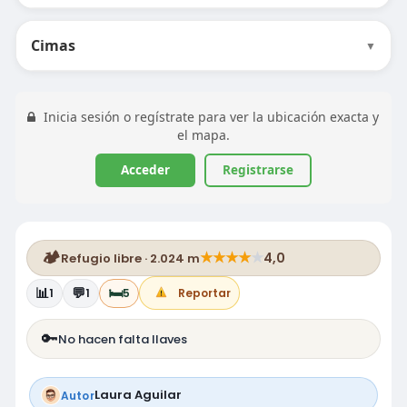
Cimas
▼
Inicia sesión o regístrate para ver la ubicación exacta y
el mapa.
Acceder
Registrarse
🏕️
★
★
★
★
★
4,0
Refugio libre · 2.024 m
📊
💬
🛏️
1
1
5
Reportar
🔑
No hacen falta llaves
Laura Aguilar
Autor