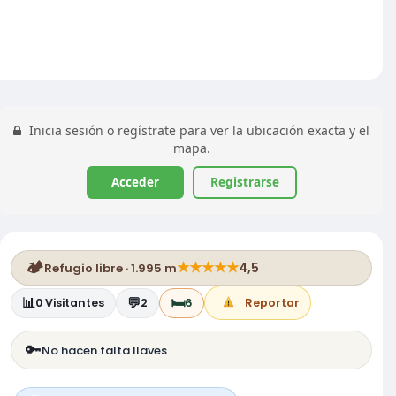
Inicia sesión o regístrate para ver la ubicación exacta y el
mapa.
Acceder
Registrarse
🏕️
★
★
★
★
★
4,5
Refugio libre · 1.995 m
📊
💬
🛏️
0
Visitantes
2
6
Reportar
🔑
No hacen falta llaves