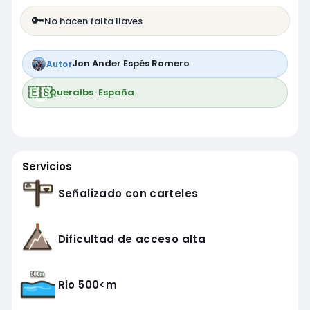
🔑
No hacen falta llaves
Jon Ander Espés Romero
Autor
🇪🇸
Queralbs
·
España
Servicios
Señalizado con carteles
Dificultad de acceso alta
Rio 500<m