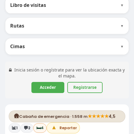
Libro de visitas
▼
Rutas
▼
Cimas
▼
Inicia sesión o regístrate para ver la ubicación exacta y
el mapa.
Acceder
Registrarse
🛖
★
★
★
★
★
4,5
Cabaña de emergencia · 1.558 m
📊
💬
🛏️
1
2
4
Reportar