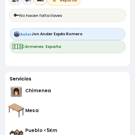
📊
💬
🛏️
0
1
5
Reportar
🔑
No hacen falta llaves
Jon Ander Espés Romero
Autor
🇪🇸
Cármenes
·
España
Servicios
Chimenea
Mesa
Pueblo <5Km