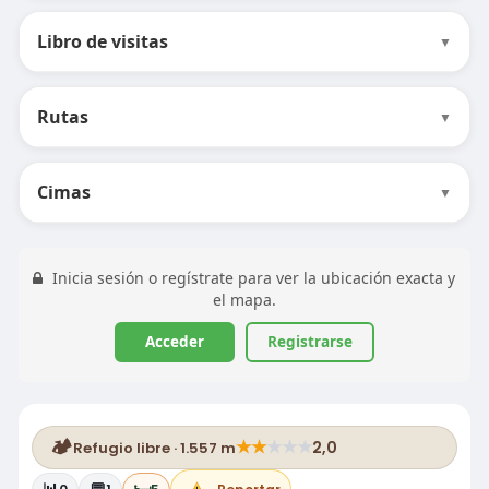
Libro de visitas
▼
Rutas
▼
Cimas
▼
Inicia sesión o regístrate para ver la ubicación exacta y
el mapa.
Acceder
Registrarse
🏕️
★
★
★
★
★
2,0
Refugio libre · 1.557 m