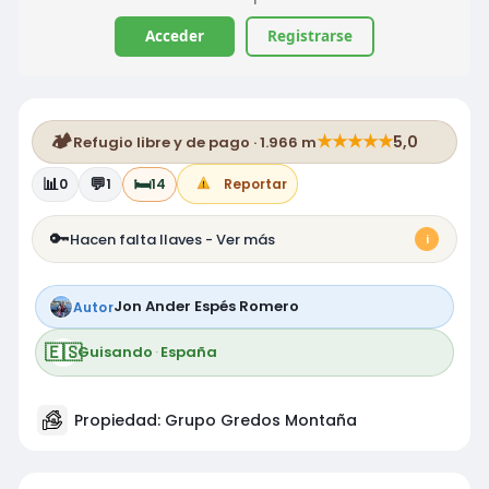
Acceder
Registrarse
🏕️
★
★
★
★
★
5,0
Refugio libre y de pago · 1.966 m
📊
💬
🛏️
0
1
14
Reportar
🔑
Hacen falta llaves - Ver más
i
Jon Ander Espés Romero
Autor
🇪🇸
Guisando
·
España
Propiedad: Grupo Gredos Montaña