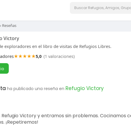
›
Reseñas
o Victory
e exploradores en el libro de visitas de Refugios Libres.
★
★
★
★
★
radores
5,0
(1 valoraciones)
gio
eta
Refugio Victory
ha publicado una reseña en
 Refugio Victory y entramos sin problemas. Cocinamos c
os. ¡Repetiremos!