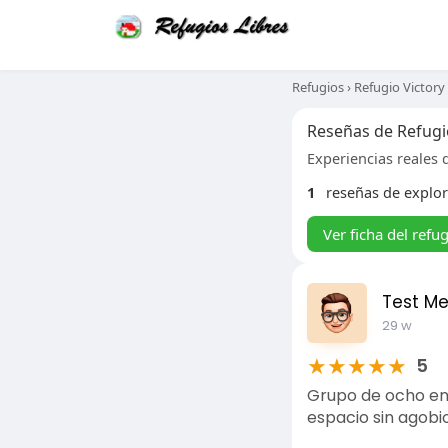
Refugios
›
Refugio Victory
Reseñas de Refugi
Experiencias reales d
1
reseñas de explo
Ver ficha del refu
Test M
29 w
★
★
★
★
★
5
Grupo de ocho en
espacio sin agobi