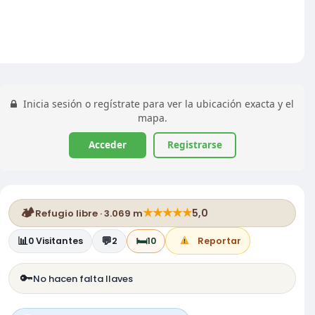
Inicia sesión o regístrate para ver la ubicación exacta y el
mapa.
Acceder
Registrarse
🏕️
★
★
★
★
★
5,0
Refugio libre · 3.069 m
📊
💬
🛏️
0
Visitantes
2
10
Reportar
🔑
No hacen falta llaves