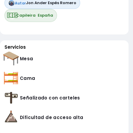
Jon Ander Espés Romero
Autor
🇪🇸
Capileira
·
España
Servicios
Mesa
Cama
Señalizado con carteles
Dificultad de acceso alta