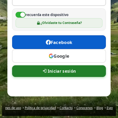
recuerda este dispositivo
¿Olvidaste tu Contraseña?
Facebook
Google
Iniciar sesión
iciones de uso
•
Política de privacidad
•
Contacto
•
Conocenos
•
Blog
•
Evento