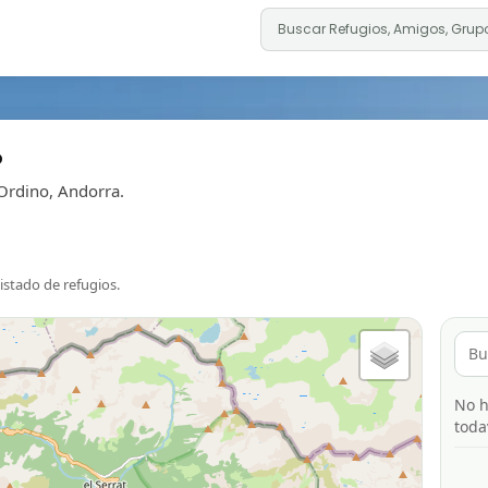
o
Ordino, Andorra.
listado de refugios.
No h
toda