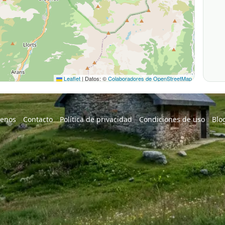
Leaflet
|
Datos: ©
Colaboradores de OpenStreetMap
enos
Contacto
Política de privacidad
Condiciones de uso
Blo