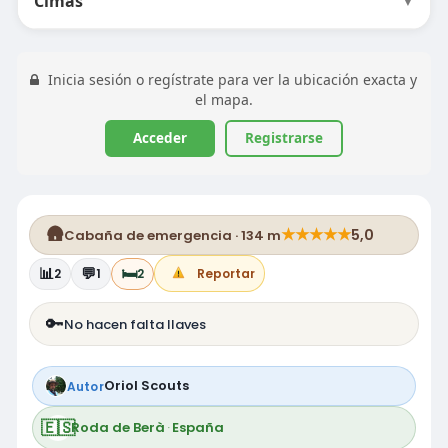
Cimas
▼
Inicia sesión o regístrate para ver la ubicación exacta y
el mapa.
Acceder
Registrarse
🛖
★
★
★
★
★
5,0
Cabaña de emergencia · 134 m
📊
💬
🛏️
2
1
2
Reportar
🔑
No hacen falta llaves
Oriol Scouts
Autor
🇪🇸
Roda de Berà
·
España