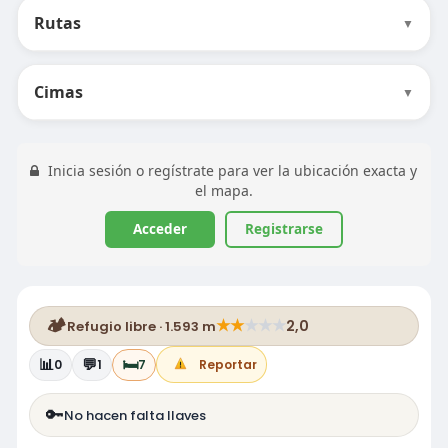
Rutas
▼
Cimas
▼
Inicia sesión o regístrate para ver la ubicación exacta y
el mapa.
Acceder
Registrarse
🏕️
★
★
★
★
★
2,0
Refugio libre · 1.593 m
📊
💬
🛏️
0
1
7
Reportar
🔑
No hacen falta llaves