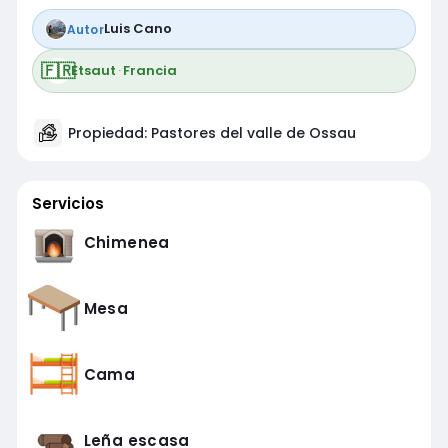
Luis Cano
Autor
🇫🇷
Etsaut
·
Francia
Propiedad: Pastores del valle de Ossau
Servicios
Chimenea
Mesa
Cama
Leña escasa