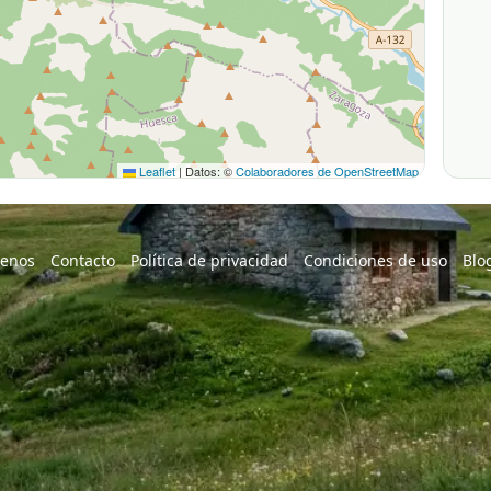
Leaflet
|
Datos: ©
Colaboradores de OpenStreetMap
enos
Contacto
Política de privacidad
Condiciones de uso
Blo