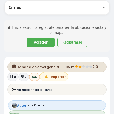
Cimas
▼
Inicia sesión o regístrate para ver la ubicación exacta y
el mapa.
Acceder
Registrarse
🛖
★
★
★
★
★
2,0
Cabaña de emergencia · 1.005 m
📊
💬
🛏️
0
2
2
Reportar
🔑
No hacen falta llaves
Luis Cano
Autor