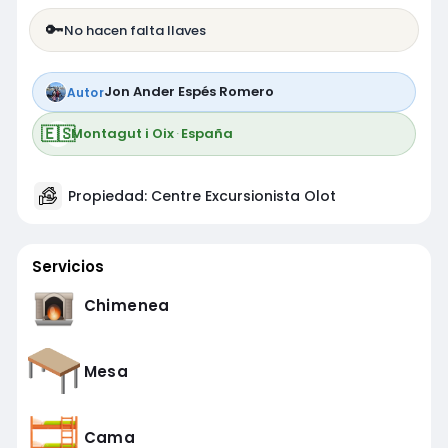
🔑
No hacen falta llaves
Jon Ander Espés Romero
Autor
🇪🇸
Montagut i Oix
·
España
Propiedad: Centre Excursionista Olot
Servicios
Chimenea
Mesa
Cama