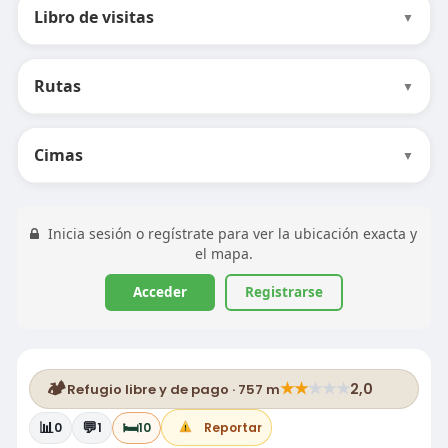
Libro de visitas
▼
Rutas
▼
Cimas
▼
Inicia sesión o regístrate para ver la ubicación exacta y
el mapa.
Acceder
Registrarse
🏕️
★
★
★
★
★
2,0
Refugio libre y de pago · 757 m
📊
💬
🛏️
0
1
10
Reportar